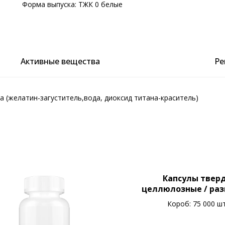
Форма выпуска: ТЖК 0 белые
Активные вещества
Ре
а (желатин-загуститель,вода, диоксид титана-краситель)
Капсулы твер
целлюлозные / разм
цвет: прозрачные / 
Короб: 75 000 ш