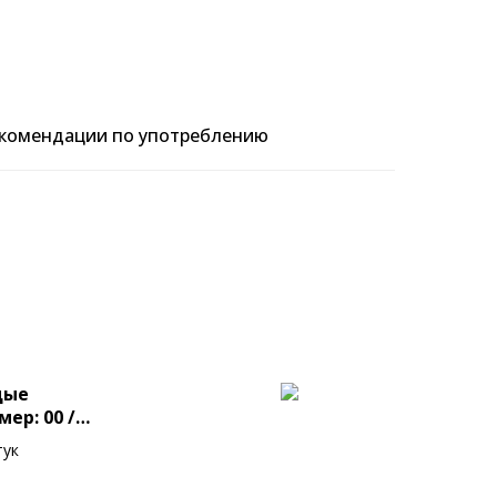
комендации по употреблению
дые
ер: 00 /
(ТЦК #00)
тук