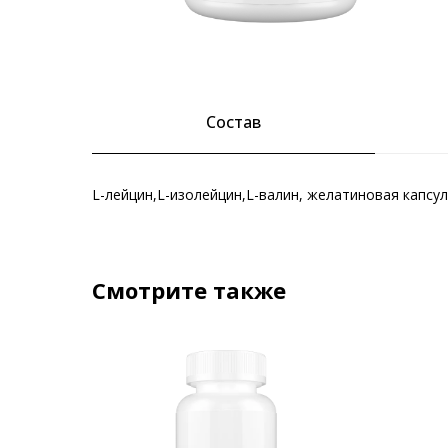
Состав
L-лейцин,L-изолейцин,L-валин, желатиновая капсул
Смотрите также