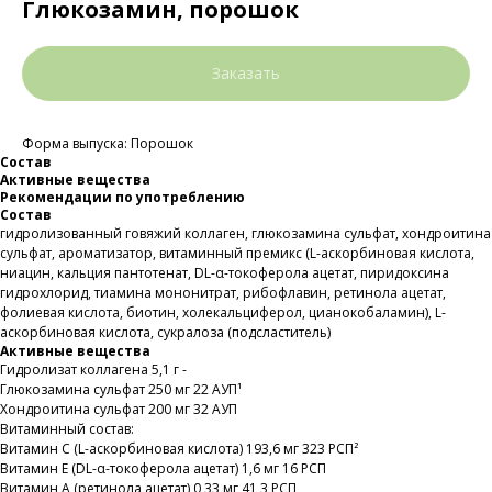
Глюкозамин, порошок
Заказать
Форма выпуска: Порошок
Состав
Активные вещества
Рекомендации по употреблению
Состав
гидролизованный говяжий коллаген, глюкозамина сульфат, хондроитина
сульфат, ароматизатор, витаминный премикс (L-аскорбиновая кислота,
ниацин, кальция пантотенат, DL-α-токоферола ацетат, пиридоксина
гидрохлорид, тиамина мононитрат, рибофлавин, ретинола ацетат,
фолиевая кислота, биотин, холекальциферол, цианокобаламин), L-
аскорбиновая кислота, сукралоза (подсластитель)
Активные вещества
Гидролизат коллагена 5,1 г -
Глюкозамина сульфат 250 мг 22 АУП¹
Хондроитина сульфат 200 мг 32 АУП
Витаминный состав:
Витамин С (L-аскорбиновая кислота) 193,6 мг 323 РСП²
Витамин Е (DL-α-токоферола ацетат) 1,6 мг 16 РСП
Витамин А (ретинола ацетат) 0,33 мг 41,3 РСП